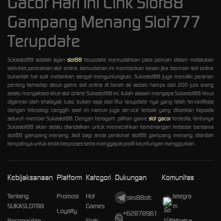
Gacor Hari Ini Link Slot88
Gampang Menang Slot777
Terupdate
Sukaslot88 adalah agen
slot88
terupdate memudahkan para pemain dalam melalukan
aktivitas permainan slot online, kemudahan ini memberikan kesan jika bermain slot online
bukanlah hal sulit melainkan sangat menguntungkan. Sukaslot88 juga memiliki peranan
penting terhadap siklus game slot online di tanah air sebab hampir dari 200 juta orang
selalu mengakses situs slot online Sukaslot88 ini, itulah alasan mengapa Sukaslot88 terus
digemari oleh khalayak luas, bukan saja dari fitur terupdate nya yang telah terverifikasi
dengan teknologi canggih saat ini namun juga service terbaik yang diberikan kepada
seluruh member Sukaslot88. Dengan beragam pilihan game
slot gacor
tersedia, tentunya
Sukaslot88 akan selalu diandalkan untuk memecahkan kemenangan terbesar bersama
slot88 gampang menang. Jadi bagi anda penikmat slot88 gampang menang, disinilah
tempatnya untuk anda berproses serta menggapai profit keuntungan menggiurkan.
Kebijaksanaan
Platform
Kategori
Dukungan
Komunitas
Tentang
Promosi
Hot
telegra
sks88ofc
SUKASLOT88
Games
m
Loyalty
+62878961
Responsible
Slots
Whatsa