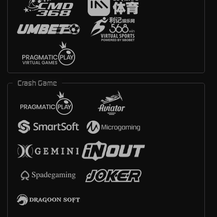
Crash Game