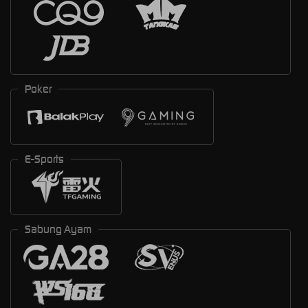
Poker
E-Sports
Sabung Ayam