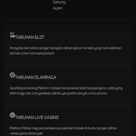
Sabung
Ayam
TARUHAN SLOT
Penyedia slot online dengan beragam pilihan game menarik yang memudahkan
pemain untuk mencapai jackpot
TARUHAN OLAHRAGA
Sportsbook Gaming Platform Terbaik menawarkan lebih banyak game, odds yang
lebih tinggi, dan menyediakan pilihan yang lebih banyak untuk pemain.
TARUHAN LIVE KASINO
Platform Pilihan bagi perusahaan-perusahaan terbaik di dunia, dengan pilihan
variasi game terbanyak