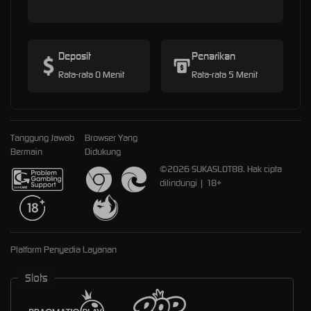
Deposit
Penarikan
Rata-rata 0 Menit
Rata-rata 5 Menit
Tanggung Jawab
Browser Yang
Bermain
Didukung
©2026 SUKASLOT88. Hak cipta
dilindungi | 18+
Platform Penyedia Layanan
Slots