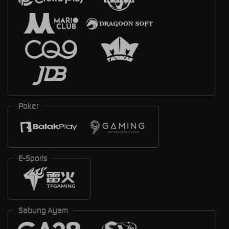
Poker
E-Sports
Sabung Ayam