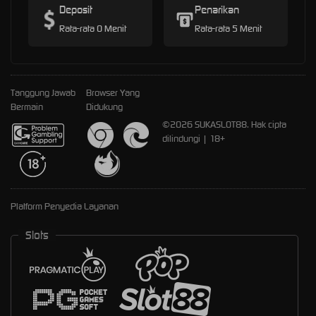
Deposit
Penarikan
Rata-rata 0 Menit
Rata-rata 5 Menit
Tanggung Jawab
Browser Yang
Bermain
Didukung
©2026 SUKASLOT88. Hak cipta
dilindungi | 18+
Platform Penyedia Layanan
Slots