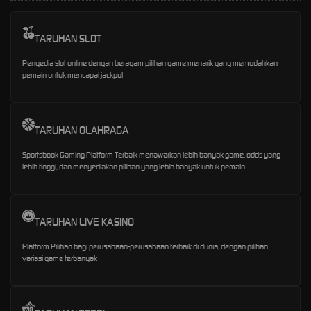
TARUHAN SLOT
Penyedia slot online dengan beragam pilihan game menarik yang memudahkan
pemain untuk mencapai jackpot
TARUHAN OLAHRAGA
Sportsbook Gaming Platform Terbaik menawarkan lebih banyak game, odds yang
lebih tinggi, dan menyediakan pilihan yang lebih banyak untuk pemain.
TARUHAN LIVE KASINO
Platform Pilihan bagi perusahaan-perusahaan terbaik di dunia, dengan pilihan
variasi game terbanyak