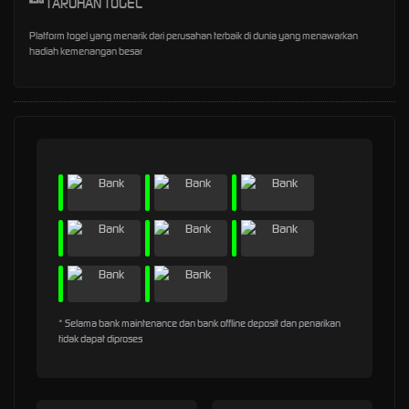
TARUHAN TOGEL
Platform togel yang menarik dari perusahan terbaik di dunia yang menawarkan
hadiah kemenangan besar
* Selama bank maintenance dan bank offline deposit dan penarikan
tidak dapat diproses