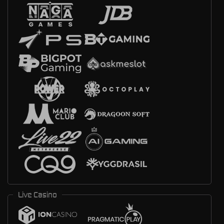
Live Casino