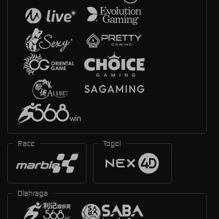
Race
Togel
Olahraga