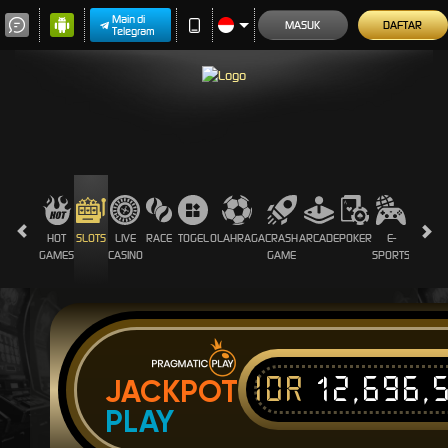
Main di
MASUK
DAFTAR
Telegram
HOT
SLOTS
LIVE
RACE
TOGEL
OLAHRAGA
CRASH
ARCADE
POKER
E-
SABUN
GAMES
CASINO
GAME
SPORTS
AYAM
IDR
12,696,
JACKPOT
PLAY