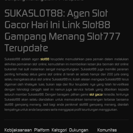
SUKASLOT88: Agen Slot
Gacor Hari Ini Link Slot88
Gampang Menang Slot777
Terupdate
Sukaslot88 adalah agen
slot88
terupdate memudahkan para pemain dalam melalukan
aktivitas permainan slot online, kemudahan ini memberikan kesan jika bermain slot online
bukanlah hal sulit melainkan sangat menguntungkan. Sukaslot88 juga memiliki peranan
penting terhadap siklus game slot online di tanah air sebab hampir dari 200 juta orang
selalu mengakses situs slot online Sukaslot88 ini, itulah alasan mengapa Sukaslot88 terus
digemari oleh khalayak luas, bukan saja dari fitur terupdate nya yang telah terverifikasi
dengan teknologi canggih saat ini namun juga service terbaik yang diberikan kepada
seluruh member Sukaslot88. Dengan beragam pilihan game
slot gacor
tersedia, tentunya
Sukaslot88 akan selalu diandalkan untuk memecahkan kemenangan terbesar bersama
slot88 gampang menang. Jadi bagi anda penikmat slot88 gampang menang, disinilah
tempatnya untuk anda berproses serta menggapai profit keuntungan menggiurkan.
Kebijaksanaan
Platform
Kategori
Dukungan
Komunitas