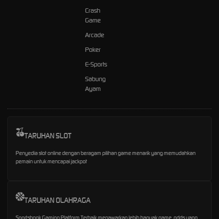
Crash
Game
Arcade
Poker
E-Sports
Sabung
Ayam
TARUHAN SLOT
Penyedia slot online dengan beragam pilihan game menarik yang memudahkan
pemain untuk mencapai jackpot
TARUHAN OLAHRAGA
Sportsbook Gaming Platform Terbaik menawarkan lebih banyak game, odds yang