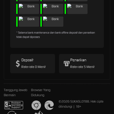
* Selama bank maintenance dan bank offline deposit dan penarikan
tidak dapat diproses
Deposit
Penarikan
Rata-rata 0 Menit
Rata-rata 5 Menit
Tanggung Jawab
Browser Yang
Bermain
Didukung
©2026 SUKASLOT88. Hak cipta
dilindungi | 18+