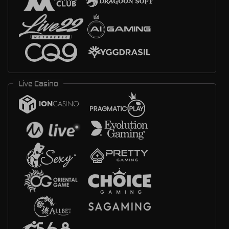
Live Casino