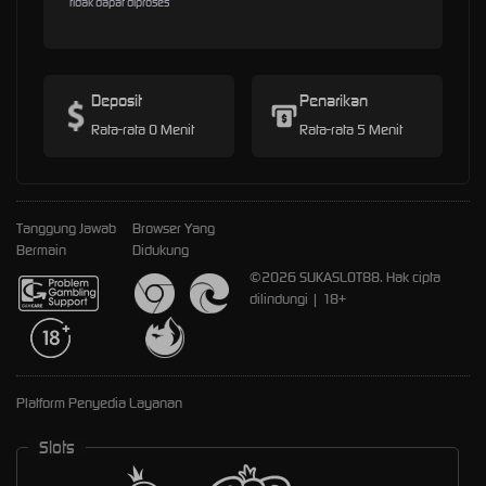
tidak dapat diproses
Deposit
Penarikan
Rata-rata 0 Menit
Rata-rata 5 Menit
Tanggung Jawab
Browser Yang
Bermain
Didukung
©2026 SUKASLOT88. Hak cipta
dilindungi | 18+
Platform Penyedia Layanan
Slots