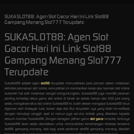
SUKASLOT88: Agen Slot Gacor Hari Ini Link Slot88
Gampang Menang Slot777 Terupdate
SUKASLOT88: Agen Slot
Gacor Hari Ini Link Slot88
Gampang Menang Slot777
Terupdate
Sukaslot88 adalah agen
slot88
terupdate memudahkan para pemain dalam melalukan
aktivitas permainan slot online, kemudahan ini memberikan kesan jika bermain slot online
bukanlah hal sulit melainkan sangat menguntungkan. Sukaslot88 juga memiliki peranan
penting terhadap siklus game slot online di tanah air sebab hampir dari 200 juta orang
selalu mengakses situs slot online Sukaslot88 ini, itulah alasan mengapa Sukaslot88 terus
digemari oleh khalayak luas, bukan saja dari fitur terupdate nya yang telah terverifikasi
dengan teknologi canggih saat ini namun juga service terbaik yang diberikan kepada
seluruh member Sukaslot88. Dengan beragam pilihan game
slot gacor
tersedia, tentunya
Sukaslot88 akan selalu diandalkan untuk memecahkan kemenangan terbesar bersama
slot88 gampang menang. Jadi bagi anda penikmat slot88 gampang menang, disinilah
tempatnya untuk anda berproses serta menggapai profit keuntungan menggiurkan.