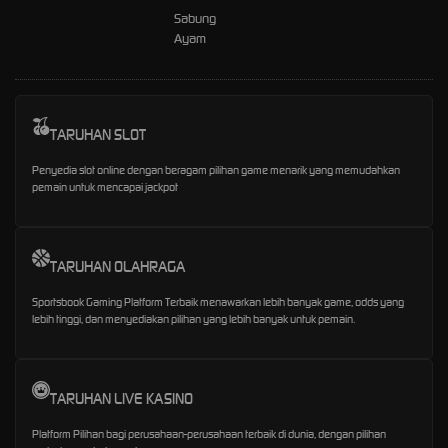
Sabung
Ayam
TARUHAN SLOT
Penyedia slot online dengan beragam pilihan game menarik yang memudahkan
pemain untuk mencapai jackpot
TARUHAN OLAHRAGA
Sportsbook Gaming Platform Terbaik menawarkan lebih banyak game, odds yang
lebih tinggi, dan menyediakan pilihan yang lebih banyak untuk pemain.
TARUHAN LIVE KASINO
Platform Pilihan bagi perusahaan-perusahaan terbaik di dunia, dengan pilihan