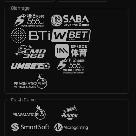
Olahraga
Crash Game