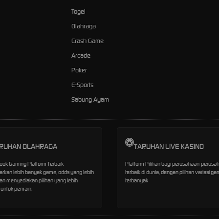
Togel
Olahraga
Crash Game
Arcade
Poker
E-Sports
Sabung Ayam
RUHAN OLAHRAGA
TARUHAN LIVE KASINO
ook Gaming Platform Terbaik
Platform Pilihan bagi perusahaan-perusa
kan lebih banyak game, odds yang lebih
terbaik di dunia, dengan pilihan variasi g
 dan menyediakan pilihan yang lebih
terbanyak
untuk pemain.