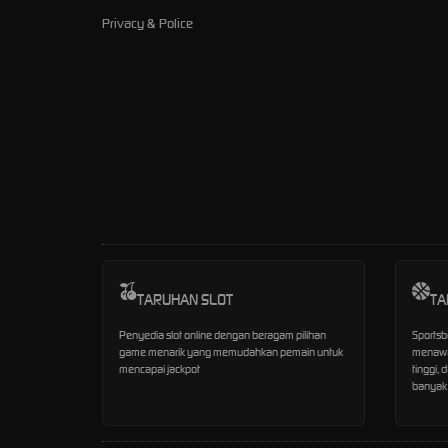
Privacy & Police
TARUHAN SLOT
TA
Penyedia slot online dengan beragam pilihan
Sportsb
game menarik yang memudahkan pemain untuk
menawar
mencapai jackpot
tinggi,
banyak 