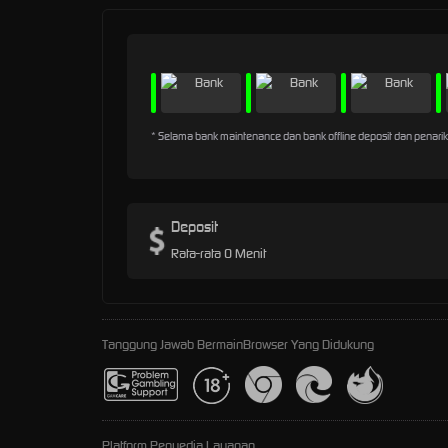
* Selama bank maintenance dan bank offline deposit dan penarik
Deposit
Rata-rata 0 Menit
Tanggung Jawab Bermain
Browser Yang Didukung
Platform Penyedia Layanan