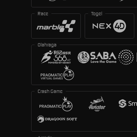
Race
Togel
Olahraga
Crash Game