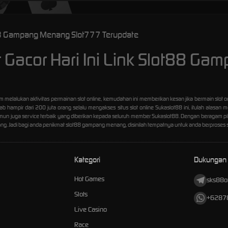
t88 Gampang Menang Slot777 Terupdate
Gacor Hari Ini Link Slot88 G
lalukan aktivitas permainan slot online, kemudahan ini memberikan kesan jika bermain slot o
ab hampir dari 200 juta orang selalu mengakses situs slot online Sukaslot88 ini, itulah alasan 
i namun juga service terbaik yang diberikan kepada seluruh member Sukaslot88. Dengan beragam p
Jadi bagi anda penikmat slot88 gampang menang, disinilah tempatnya untuk anda berproses s
Kategori
Dukungan
Hot Games
sks88o
Slots
+6287
Live Casino
Race