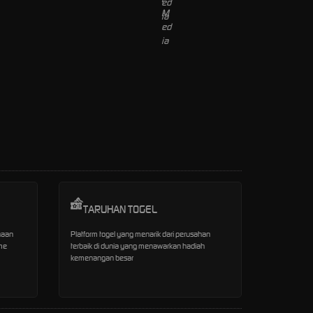
TARUHAN TOGEL
haan
Platform togel yang menarik dari perusahan
ame
terbaik di dunia yang menawarkan hadiah
kemenangan besar