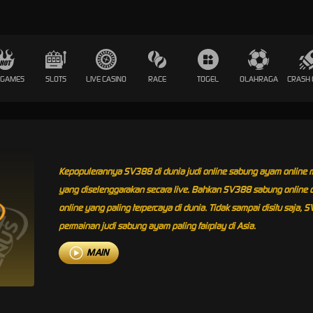
 GAMES
SLOTS
LIVE CASINO
RACE
TOGEL
OLAHRAGA
CRASH
Kepopulerannya SV388 di dunia judi online sabung ayam online
yang diselenggarakan secara live. Bahkan SV388 sabung online 
online yang paling terpercaya di dunia. Tidak sampai disitu saja
permainan judi sabung ayam paling fairplay di Asia.
MAIN